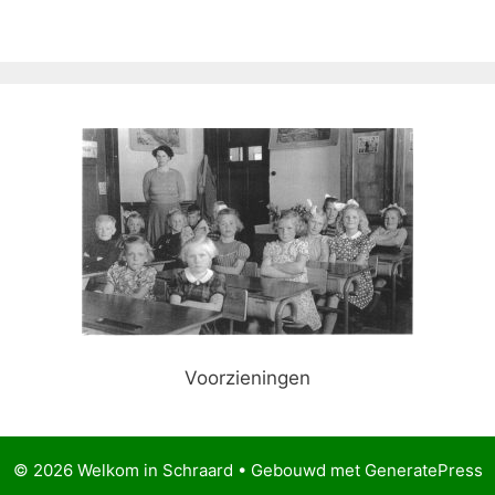
Voorzieningen
© 2026 Welkom in Schraard
• Gebouwd met
GeneratePress