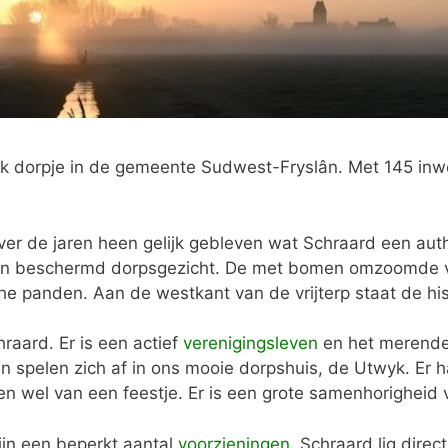
jk dorpje in de gemeente Sudwest-Fryslân. Met 145 inwo
ver de jaren heen gelijk gebleven wat Schraard een aut
an beschermd dorpsgezicht. De met bomen omzoomde vri
he panden. Aan de westkant van de vrijterp staat de his
hraard. Er is een actief
verenigingsleven
en het merendee
iten spelen zich af in ons mooie dorpshuis, de Utwyk. Er h
 wel van een feestje. Er is een grote samenhorigheid v
ijn een beperkt aantal
voorzieningen.
Schraard lig dire