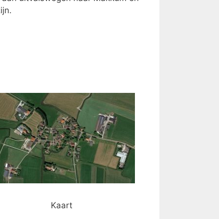
jn.
Kaart